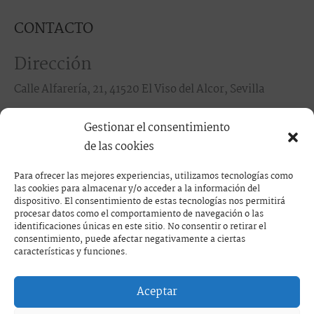
CONTACTO
Dirección
Calle Alfarería, 21, 41520 El Viso del Alcor, Sevilla
Teléfonos
Gestionar el consentimiento
de las cookies
95 574 09 30 / 686 82 53 69
Para ofrecer las mejores experiencias, utilizamos tecnologías como
las cookies para almacenar y/o acceder a la información del
F
I
dispositivo. El consentimiento de estas tecnologías nos permitirá
procesar datos como el comportamiento de navegación o las
identificaciones únicas en este sitio. No consentir o retirar el
a
n
consentimiento, puede afectar negativamente a ciertas
características y funciones.
c
s
Aceptar
PRESUPUESTO
Copyright © 2023 deporcelanico | Desarrollado