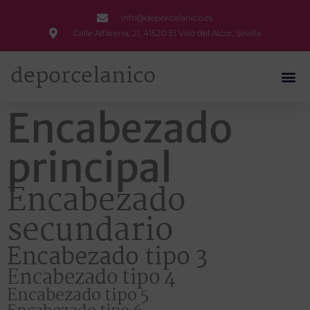
Ir
info@deporcelanico.es
al
Calle Alfarería, 21, 41520 El Viso del Alcor, Sevilla
contenido
deporcelanico
Encabezado
principal
Encabezado
secundario
Encabezado tipo 3
Encabezado tipo 4
Encabezado tipo 5